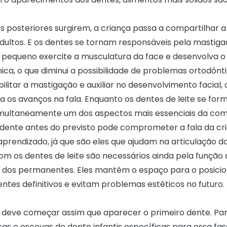
s posteriores surgirem, a criança passa a compartilhar
adultos. E os dentes se tornam responsáveis pela mastiga
 pequeno exercite a musculatura da face e desenvolva o
ca, o que diminui a possibilidade de problemas ortodônti
ilitar a mastigação e auxiliar no desenvolvimento facial,
a os avanços na fala. Enquanto os dentes de leite se for
multaneamente um dos aspectos mais essenciais da com
dente antes do previsto pode comprometer a fala da cr
rendizado, já que são eles que ajudam na articulação d
om os dentes de leite são necessários ainda pela função
 dos permanentes. Eles mantêm o espaço para o posic
ntes definitivos e evitam problemas estéticos no futuro.
o deve começar assim que aparecer o primeiro dente. Para
ras e escovas de dente infantis específicas para essa fa