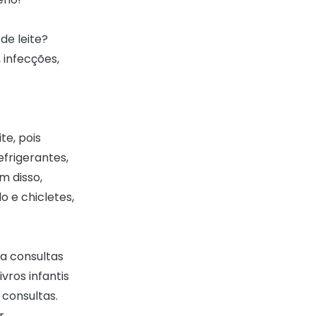
de leite?
 infecções,
te, pois
efrigerantes,
m disso,
 e chicletes,
a consultas
vros infantis
 consultas.
r,