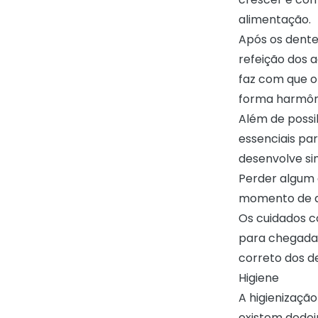
alimentação.
Após os dente
refeição dos 
faz com que o
forma harmôni
Além de possib
essenciais par
desenvolve si
Perder algum 
momento de ap
Os cuidados c
para chegada
correto dos de
Higiene
A higienizaçã
existem dedei