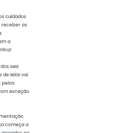
os cuidados
 receber os
.
çam a
fira!
dos seis
 de leite vai
s pelos
 com exceção
limentação
nça começa a
 inseridos na