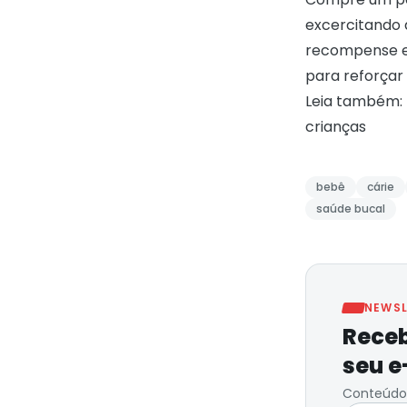
excercitando 
recompense e 
para reforçar
Leia também:
crianças
bebê
cárie
saúde bucal
NEWSL
Receb
seu e
Conteúdo 