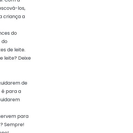
escová-los,
a criança a
nces do
e do
s de leite.
 leite? Deixe
uidarem de
 é para a
 cuidarem
e servem para
ão? Sempre!
eno!