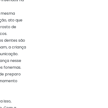
 a mesma
ção, ato que
 rosto de
cos.
 os dentes são
mam, a criança
unicação.
iança nesse
os fonemas.
 de preparo
ionamento
 isso,
se. Com a