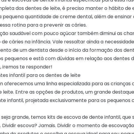
leta dos dentes de leite, é preciso manter o hábito de 
 pequena quantidade de creme dental, além de ensinar 
ssa rotina para a prevenir as cáries.
ção saudável com pouco açúcar também diminui as cha
de cáries na infância. Vale ressaltar ainda a necessidad
o de um dentista desde o início da formação dos dente
os pequenos e está com dúvidas em relação aos dentes de
 iremos te responder!
es infantil para os dentes de leite
an oferecemos uma
linha especializada para as crianças
c
e leite. Entre as opções de produtos, um grande destaque
te infantil, projetada exclusivamente para os pequenos
 seja grande, temos kits de escova de dente infantil, qu
os. Dividir escova? Jamais. Dividir o momento de escovaç
aba de produtos e escolha a escova ideal para seu pequ