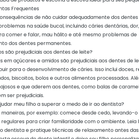
ntas Frequentes
consequências de não cuidar adequadamente dos dentes 
roblemas na saúde bucal, incluindo cáries dentárias, dor,
ara comer e falar, mau hálito e até mesmo problemas de
nto dos dentes permanentes.
s são prejudiciais aos dentes de leite?
s em açúcares e amidos são prejudiciais aos dentes de lei
ir para o desenvolvimento de cáries. Isso inclui doces, r
os, biscoitos, bolos e outros alimentos processados. Alé
ajosos e que aderem aos dentes, como balas de caramelo
ser prejudiciais.
udar meu filho a superar o medo de ir ao dentista?
s maneiras, por exemplo: comece desde cedo, levando-o 
regulares para criar familiaridade com o ambiente. Leia li
ao dentista e pratique técnicas de relaxamento antes das
a escova de dente infantil e deixe seu filho personaliza