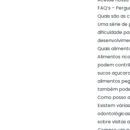
FAQ’s – Pergu
Quais são as 
Uma série de p
dificuldade p
desenvolvime
Quais alimento
Alimentos rico
podem contribu
sucos açucarad
alimentos peg
também podem 
Como posso aj
Existem vária
odontológicas 
sobre visitas 
Compre um port