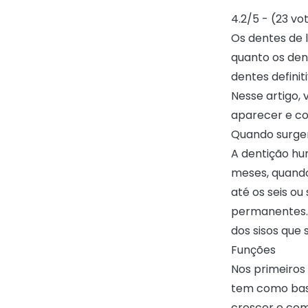
4.2/5 - (23 vo
Os dentes de 
quanto os den
dentes definit
Nesse artigo,
aparecer e com
Quando surg
A dentição hum
meses, quando 
até os seis o
permanentes. 
dos sisos que 
Funções
Nos primeiros
tem como base
crescer e com