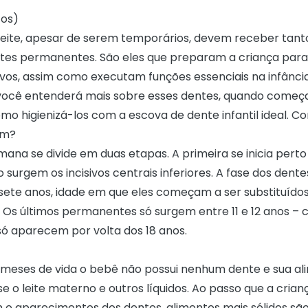
tos)
leite, apesar de serem temporários, devem receber tant
tes permanentes. São eles que preparam a criança para
ivos, assim como executam funções essenciais na infância
 você entenderá mais sobre esses dentes, quando come
o higienizá-los com a escova de dente infantil ideal. Con
em?
ana se divide em duas etapas. A primeira se inicia perto 
surgem os incisivos centrais inferiores. A fase dos dentes
u sete anos, idade em que eles começam a ser substituído
Os últimos permanentes só surgem entre 11 e 12 anos –
só aparecem por volta dos 18 anos.
 meses de vida o bebê não possui nenhum dente e sua a
 o leite materno e outros líquidos. Ao passo que a cria
 o aparecimentos dos dentes, alimentos mais sólidos são