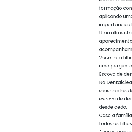
formação comp
aplicando uma
importância de
Uma alimenta
aparecimento 
acompanhament
Você tem filh
uma pergunta,
Escova de dent
Na Dentalcle
seus dentes d
escova de den
desde cedo.
Caso a família
todos os filh
Acesse nossa 