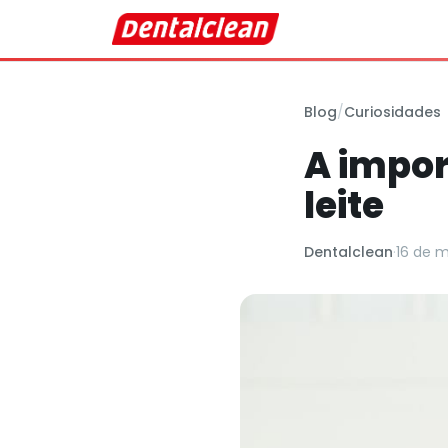
Blog
/
Curiosidades
A impor
leite
Dentalclean
·
16 de m