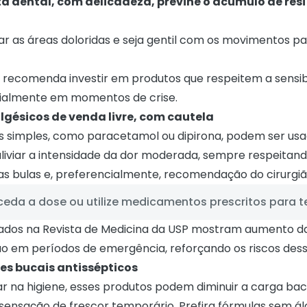
ita dental, com delicadeza, previne o acúmulo de res
ar as áreas doloridas e seja gentil com os movimentos pa
 recomenda investir em produtos que respeitem a sensib
cialmente em momentos de crise.
algésicos de venda livre, com cautela
simples, como paracetamol ou dipirona, podem ser usa
aliviar a intensidade da dor moderada, sempre respeitand
as bulas e, preferencialmente, recomendação do cirurgiã
eda a dose ou utilize medicamentos prescritos para te
cados na
Revista de Medicina da USP
mostram aumento d
 em períodos de emergência, reforçando os riscos dess
es bucais antissépticos
ar na higiene, esses produtos podem diminuir a carga bac
sensação de frescor temporário. Prefira fórmulas sem ál