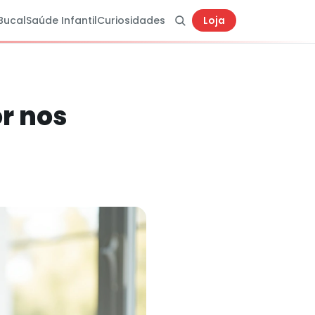
Bucal
Saúde Infantil
Curiosidades
Loja
or nos