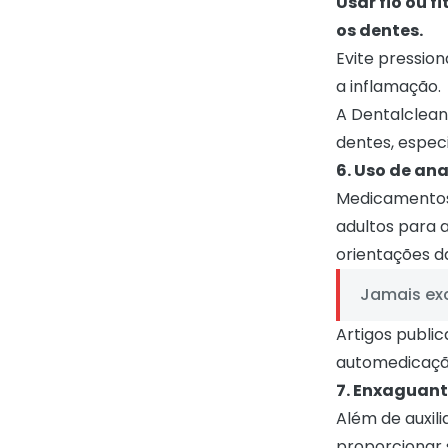
Usar fio ou f
os dentes.
Evite pression
a inflamação.
A Dentalclean
dentes, espe
6. Uso de an
Medicamentos 
adultos para 
orientações d
Jamais exc
Artigos publi
automedicação
7. Enxaguant
Além de auxili
proporcionar 