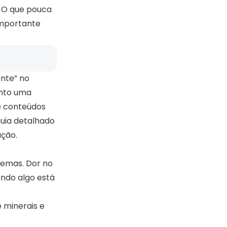
 O que pouca
importante
ente” no
anto uma
e conteúdos
guia detalhado
ação.
lemas. Dor no
ando algo está
 minerais e