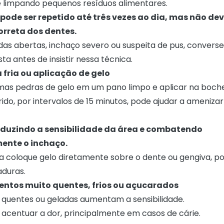
e limpando pequenos resíduos alimentares.
ode ser repetido até três vezes ao dia, mas não deve
rreta dos dentes.
idas abertas, inchaço severo ou suspeita de pus, conver
a antes de insistir nessa técnica.
 fria ou aplicação de gelo
mas pedras de gelo em um pano limpo e aplicar na boch
ido, por intervalos de 15 minutos, pode ajudar a amenizar
reduzindo a sensibilidade da área e combatendo
ente o inchaço.
a coloque gelo diretamente sobre o dente ou gengiva, po
duras.
imentos muito quentes, frios ou açucarados
 quentes ou geladas aumentam a sensibilidade.
centuar a dor, principalmente em casos de cárie.