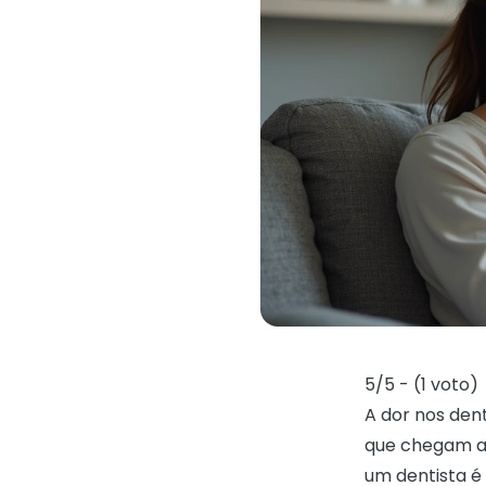
5/5 - (1 voto)
A dor nos de
que chegam at
um dentista é