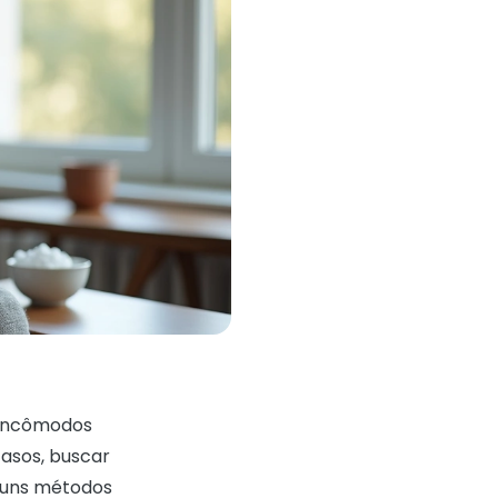
 incômodos
casos, buscar
lguns métodos