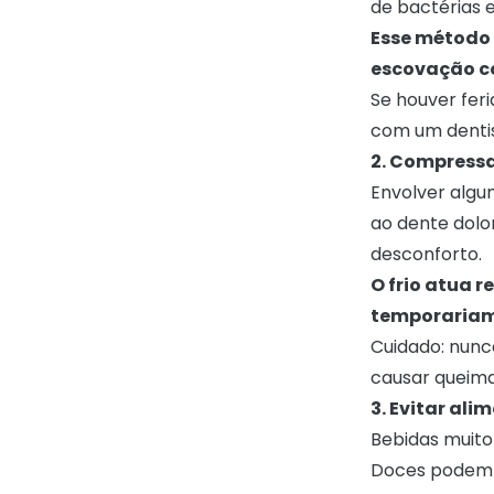
de bactérias 
Esse método p
escovação co
Se houver fer
com um dentist
2. Compressa
Envolver algu
ao dente dolor
desconforto.
O frio atua 
temporariam
Cuidado: nunc
causar queima
3. Evitar al
Bebidas muito
Doces podem a