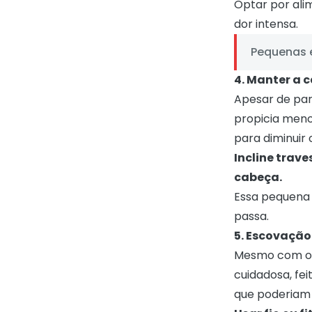
Optar por ali
dor intensa.
Pequenas e
4. Manter a 
Apesar de par
propicia meno
para diminuir
Incline trav
cabeça.
Essa pequena 
passa.
5. Escovação 
Mesmo com o d
cuidadosa, fe
que poderiam a