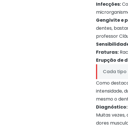
Infecções:
Co
microrganism
Gengivite e p
dentes, basta
professor Clá
Sensibilidad
Fraturas:
Rac
Erupção de d
Cada tipo 
Como destac
intensidade, 
mesmo o denti
Diagnóstico:
Muitas vezes, 
dores muscula