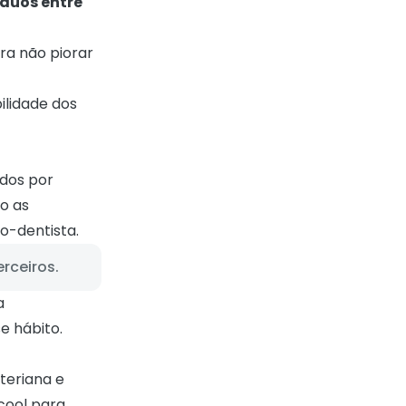
íduos entre
ra não piorar
ilidade dos
dos por
o as
o-dentista.
rceiros.
a
e hábito.
teriana e
cool para