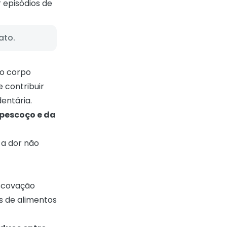
 episódios de
ato.
 o corpo
 contribuir
entária.
 pescoço e da
 a dor não
Escovação
s de alimentos