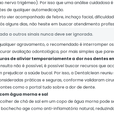
ao nervo trigêmeo). Por isso que uma análise cuidadosa 
tes de qualquer automedicação.
to vier acompanhado de febre, inchaço facial, dificuldad
pós alguns dias, não hesite em buscar atendimento profiss
ada a outros sinais nunca deve ser ignorada.
qualquer agravamento, o recomendado é interromper o
ocurar avaliação odontológica, por mais simples que pare
uras de aliviar temporariamente a dor nos dentes e
nsulta não é possível, é possível buscar recursos que a
prejudicar a saúde bucal. Por isso, a Dentalclean reuniu
onsideradas práticas e seguras, conforme validaram ciru
fontes como o portal
tudo sobre a dor de dente
.
 com água morna e sal
 colher de chá de sal em um copo de água morna pode se
O bochecho age como anti-inflamatório natural, reduzind