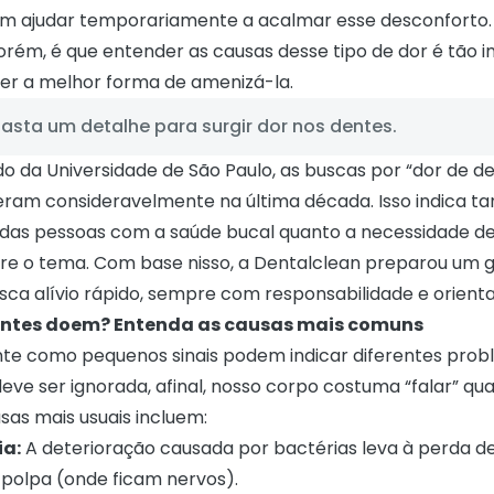
m ajudar temporariamente a acalmar esse desconforto.
orém, é que entender as causas desse tipo de dor é tão 
er a melhor forma de amenizá-la.
basta um detalhe para surgir dor nos dentes.
do da
Universidade de São Paulo
, as buscas por “dor de d
ram consideravelmente na última década. Isso indica t
das pessoas com a saúde bucal quanto a necessidade d
bre o tema. Com base nisso, a Dentalclean preparou um 
ca alívio rápido, sempre com responsabilidade e orient
dentes doem? Entenda as causas mais comuns
te como pequenos sinais podem indicar diferentes prob
eve ser ignorada, afinal, nosso corpo costuma “falar” qu
sas mais usuais incluem:
ia:
A deterioração causada por bactérias leva à perda de
 polpa (onde ficam nervos).