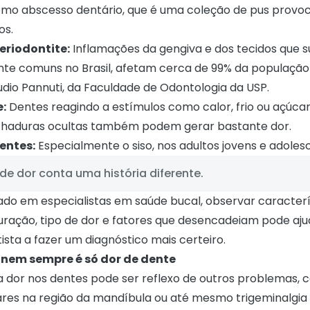
mo abscesso dentário, que é uma coleção de pus provo
os.
eriodontite:
Inflamações da gengiva e dos tecidos que 
nte comuns no Brasil, afetam cerca de 99% da populaçã
udio Pannuti, da Faculdade de Odontologia da USP
.
e:
Dentes reagindo a estímulos como calor, frio ou açúcar
haduras ocultas também podem gerar bastante dor.
entes:
Especialmente o siso, nos adultos jovens e adoles
de dor conta uma história diferente.
ado em
especialistas em saúde bucal
, observar caracter
duração, tipo de dor e fatores que desencadeiam pode aju
sta a fazer um diagnóstico mais certeiro.
 nem sempre é só dor de dente
a dor nos dentes pode ser reflexo de outros problemas, c
res na região da mandíbula ou até mesmo trigeminalgia