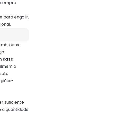
é sempre
e para engolir,
ional.
s métodos
ça.
m casa
calmem o
 sete
rgiões-
r suficiente
o a quantidade