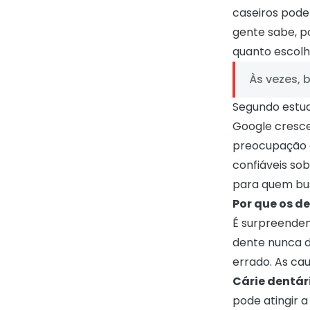
caseiros pode
gente sabe, p
quanto escolh
Às vezes, 
Segundo estu
Google cresce
preocupação 
confiáveis so
para quem bus
Por que os 
É surpreenden
dente nunca d
errado. As cau
Cárie dentár
pode atingir a