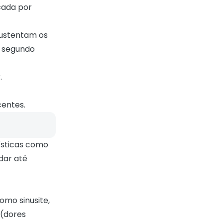
cada por
sustentam os
o segundo
.
centes.
ísticas como
dar até
omo sinusite,
 (dores