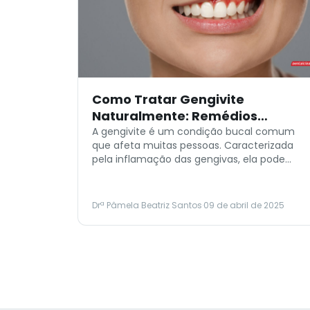
Como Tratar Gengivite
Naturalmente: Remédios
Caseiros e Dicas
A gengivite é um condição bucal comum
que afeta muitas pessoas. Caracterizada
pela inflamação das gengivas, ela pode
causar inchaço, vermelhidão e
sangramento. Embora o tratamento
profissional seja importante em casos mais
Drª Pâmela Beatriz Santos
·
09 de abril de 2025
graves, muitas soluções naturais podem
ajudar no cuidado e na prevenção da
gengivite. Aqui, vamos explorar como tratar
a gengivite naturalmente e manter […]