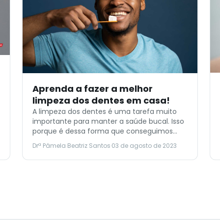
Aprenda a fazer a melhor
limpeza dos dentes em casa!
A limpeza dos dentes é uma tarefa muito
importante para manter a saúde bucal. Isso
porque é dessa forma que conseguimos
eliminar o tártaro no dente e o acúmulo de
Drª Pâmela Beatriz Santos
·
03 de agosto de 2023
bactérias causadoras de doenças. Com
isso, sua boca fica mais saudável e diminui
os riscos de doenças bucais, como cáries e
gengivite. Isso sem falar […]