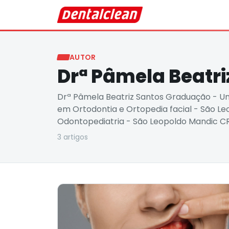
AUTOR
Drª Pâmela Beatri
Drª Pâmela Beatriz Santos Graduação - Un
em Ortodontia e Ortopedia facial - São L
Odontopediatria - São Leopoldo Mandic C
3
artigo
s