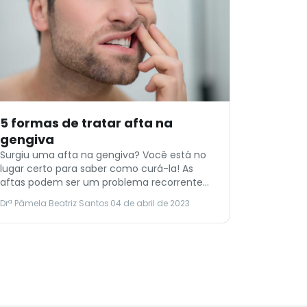
5 formas de tratar afta na
gengiva
Surgiu uma afta na gengiva? Você está no
lugar certo para saber como curá-la! As
aftas podem ser um problema recorrente
na vida de muitas pessoas. Essa pequena
Drª Pâmela Beatriz Santos
·
04 de abril de 2023
inflamação pode surgir em qualquer região
da boca e traz alguns incômodos ao falar,
comer e beber. Entretanto, a boa notícia é
que as aftas não representam […]