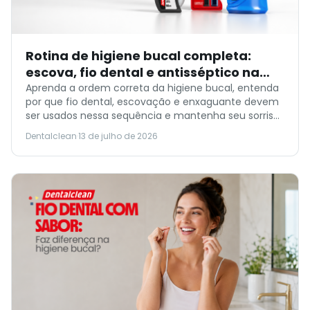
Rotina de higiene bucal completa:
escova, fio dental e antisséptico na
ordem certa
Aprenda a ordem correta da higiene bucal, entenda
por que fio dental, escovação e enxaguante devem
ser usados nessa sequência e mantenha seu sorriso
mais saudável.
Dentalclean
·
13 de julho de 2026