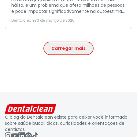
hálito, é um problema que afeta milhões de pessoas
e pode impactar significativamente na autoestima
e na vida social. Se você já se viu evitando conversas
Dentalclean
·
30 de março de 2026
próximas ou cobrindo a boca ao falar, saiba que não
está sozinho. Este guia completo vai ajudá-lo a
entender as causas da halitose, […]
Carregar mais
O blog da Dentalclean existe para deixar você informado
sobre saúde bucal: dicas, curiosidades e orientações de
dentistas.