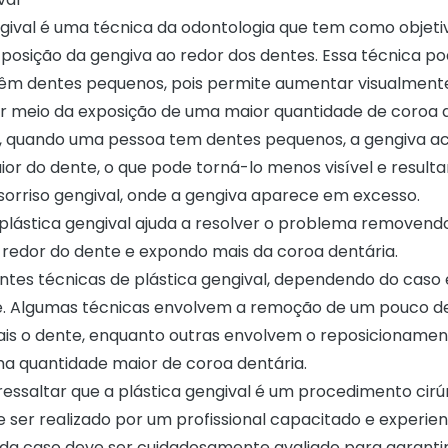
ngival é uma técnica da odontologia que tem como objeti
 posição da gengiva ao redor dos dentes. Essa técnica po
têm dentes pequenos, pois permite aumentar visualmen
r meio da exposição de uma maior quantidade de coroa d
 quando uma pessoa tem dentes pequenos, a gengiva a
or do dente, o que pode torná-lo menos visível e result
sorriso gengival
, onde a gengiva aparece em excesso.
plástica gengival ajuda a resolver o problema removen
 redor do dente e expondo mais da coroa dentária.
entes técnicas de plástica gengival, dependendo do caso 
e. Algumas técnicas envolvem a remoção de um pouco d
is o dente, enquanto outras envolvem o reposicionamen
a quantidade maior de coroa dentária.
essaltar que a plástica gengival é um procedimento cirúr
 ser realizado por um profissional capacitado e experien
ada caso deve ser cuidadosamente avaliado para garantir