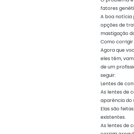
fatores genét
A boa notícia
opções de tra
mastigação do
Como corrigir
Agora que voc
eles têm, vam
de um profiss
seguir:
Lentes de con
As lentes de 
aparência do 
Elas são feita
existentes.
As lentes de 
corrigir irreg