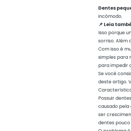
Dentes pequ
incômodo.
📌 Leia tamb
Isso porque u
sorriso. Além 
Com isso é mu
simples para m
para impedir 
Se você consi
deste artigo.
Característic
Possuir dente
causado pela 
ser crescimen
dentes pouco 
O problema é