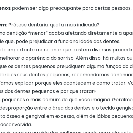
enos
podem ser algo preocupante para certas pessoas,
ém:
Prótese dentária: qual a mais indicada?
ma dentição “menor” acaba afetando diretamente a apa
de que, pode prejudicar a funcionalidade dos dentes.
ito importante mencionar que existem diversos proced
elhorar a aparência do sorriso. Além disso, há muitas ou
que os dentes pequenos prejudiquem alguma função do dia
dera os seus dentes pequenos, recomendamos continuar 
 Vamos explicar porque eles acontecem e como tratar. V
as dos dentes pequenos e por que tratar?
s pequenos é mais comum do que você imagina. Geralmen
desproporção entre a área dos dentes e o tecido gengiva
to ósseo e gengival em excesso, além de lábios pequeno
desenvolvida.
 mais comum na vida das mulheres, sendo normalmente 