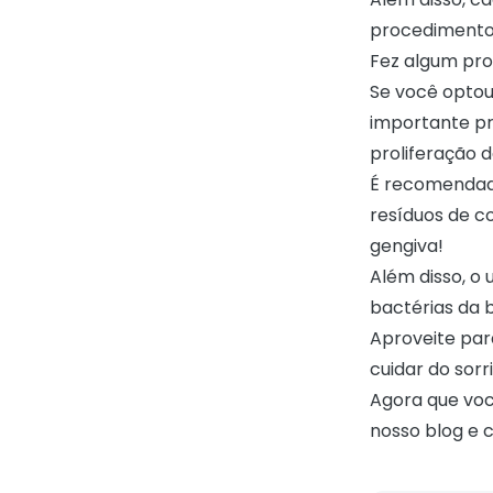
procedimento 
Fez algum pro
Se você optou
importante pri
proliferação 
É recomendado
resíduos de c
gengiva!
Além disso, o 
bactérias da 
Aproveite par
cuidar do sorr
Agora que voc
nosso blog e c