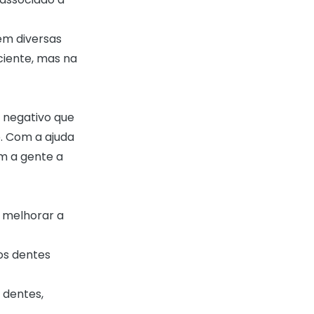
em diversas
iente, mas na
 negativo que
. Com a ajuda
om a gente a
e melhorar a
dos dentes
 dentes,