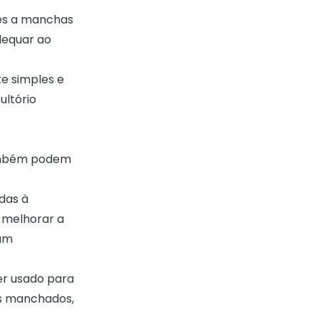
tes a manchas
dequar ao
e simples e
ultório
também podem
das à
 melhorar a
 um
er usado para
es manchados,