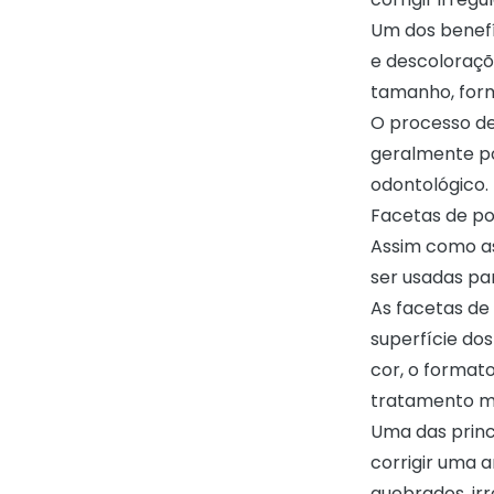
Um dos benefí
e descoloraçõ
tamanho, form
O processo de
geralmente po
odontológico.
Facetas de p
Assim como as
ser usadas pa
As facetas de
superfície do
cor, o format
tratamento m
Uma das princ
corrigir uma 
quebrados, ir