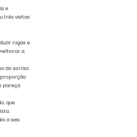
as e
três visitas
duzir rugas e
melhorar a
o do sorriso
a proporção
ão pareça
do, que
ista.
s a seis