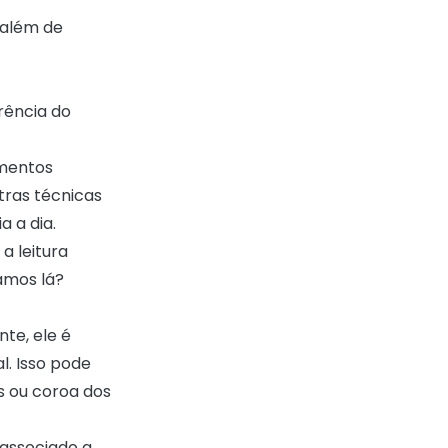
 além de
rência do
imentos
tras técnicas
 a dia.
a leitura
amos lá?
te, ele é
l. Isso pode
s ou coroa dos
associado a