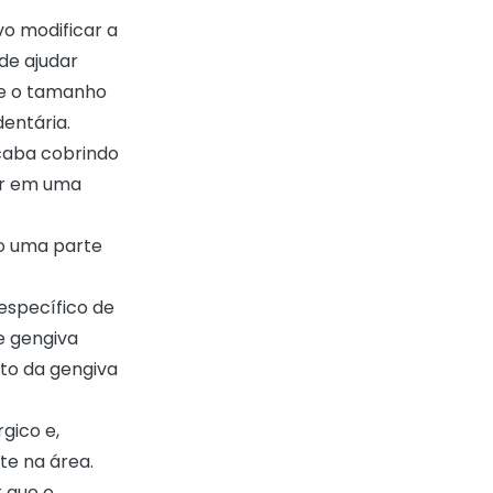
vo modificar a
de ajudar
te o tamanho
entária.
caba cobrindo
ar em uma
do uma parte
específico de
e gengiva
to da gengiva
gico e,
te na área.
 que o