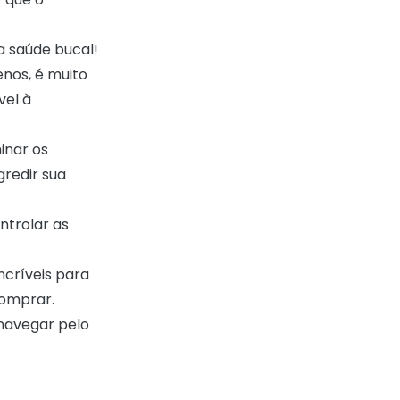
a saúde bucal!
nos, é muito
vel à
inar os
redir sua
ntrolar as
críveis para
comprar
.
 navegar pelo