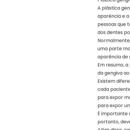
A plástica ge
aparência e a
pessoas que 
dos dentes po
Normalmente,
uma parte mai
aparência de
Em resumo, a 
da gengiva ao
Existem difer
cada pacient
para expor ma
para expor um
É importante r
portanto, deve
Além disso, c