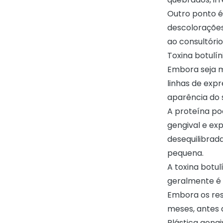
Outro ponto é
descolorações
ao consultório
Toxina botulín
Embora seja m
linhas de exp
aparência do 
A proteína pod
gengival e ex
desequilibrad
pequena.
A toxina botu
geralmente é 
Embora os res
meses, antes 
Plástica gengi