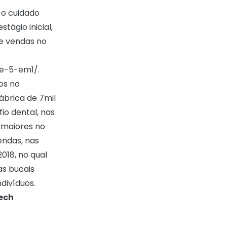
 o cuidado
tágio inicial,
de vendas no
ve-5-em1/
.
os no
ábrica de 7mil
fio dental, nas
o maiores no
endas, nas
018, no qual
as bucais
divíduos.
tech