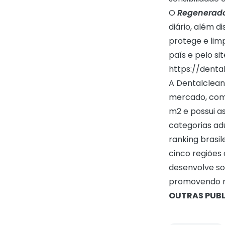
O
Regenerador
diário, além di
protege e lim
país e pelo si
https://denta
A Dentalclean
mercado, com 
m2 e possui as
categorias adu
ranking brasil
cinco regiões 
desenvolve so
promovendo me
OUTRAS PUB