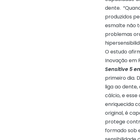
dente. “Quand
produzidos pe
esmalte não t
problemas orai
hipersensibili
O estudo afir
Inovação em 
Sensitive 5 e
primeiro dia.
liga ao dente
cálcio, e ess
enriquecida c
original, é ca
protege contr
formado sob e 
sensibilidade 