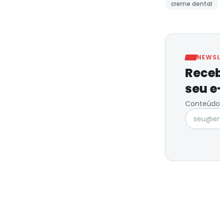
creme dental
NEWSL
Receb
seu e
Conteúdo 
Seu e-ma