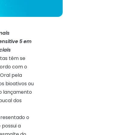
mais
nsitive 5 em
ciais
stas têm se
cordo com o
 Oral pela
s bioativos ou
 o lançamento
bucal dos
resentado o
 possui a
o esmalte do