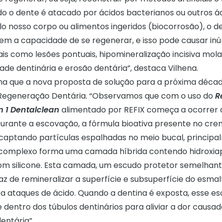
o o dente é atacado por ácidos bacterianos ou outros á
lo nosso corpo ou alimentos ingeridos (biocorrosão), o d
em a capacidade de se regenerar, e isso pode causar in
s como lesões pontuais, hipomineralização incisiva molar
dade dentinária e erosão dentária”, destaca Vilhena.
ma que a nova proposta de solução para a próxima décad
Regeneração Dentária. “Observamos que com o uso do
R
m 1 Dentalclean
alimentado por REFIX começa a ocorrer 
 Durante a escovação, a fórmula bioativa presente no cre
, captando partículas espalhadas no meio bucal, princip
e complexo forma uma camada híbrida contendo hidroxia
om silicone. Esta camada, um escudo protetor semelhan
paz de remineralizar a superfície e subsuperfície do esmal
a ataques de ácido. Quando a dentina é exposta, esse es
dentro dos túbulos dentinários para aliviar a dor causad
dentária”.