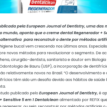
blicada pela European Journal of Dentistry, uma das 
 mundo, aponta que o creme dental Regenerador + Se
 alternativa
para reconstruir o dente por métodos artifi
 higiene bucal vem crescendo nos últimos anos. Especiali
bre novos métodos para revolucionar o segmento. De a
lhena, cirurgião-dentista, sanitarista e doutor em Biologia
dontologia de Bauru (USP), a incorporação de dentifrício
são relativamente novos no Brasil. “O desenvolvimento e
frícios têm sido um desafio devido aos hábitos de saúde 
nta.
studo publicado pelo
European Journal of Dentistry
,
é ap
 Sensitive 5 em 1 Dentalclean
alimentado por REFIX que
regenerar, ou seja, reconstruir por métodos artificiais 