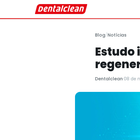
Blog
/
Notícias
Estudo 
regener
Dentalclean
·
08 de 