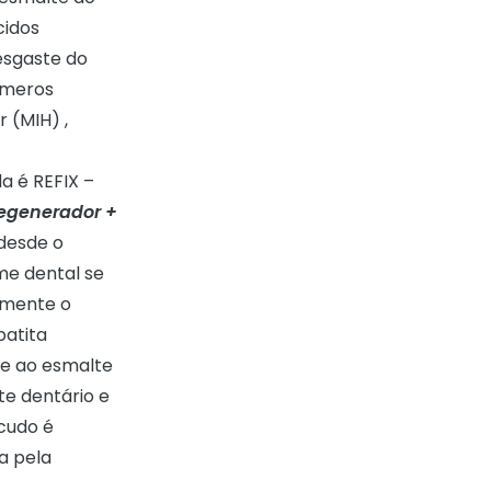
cidos
esgaste do
úmeros
 (MIH) ,
a é REFIX –
egenerador +
desde o
me dental se
almente o
patita
te ao esmalte
te dentário e
cudo é
a pela