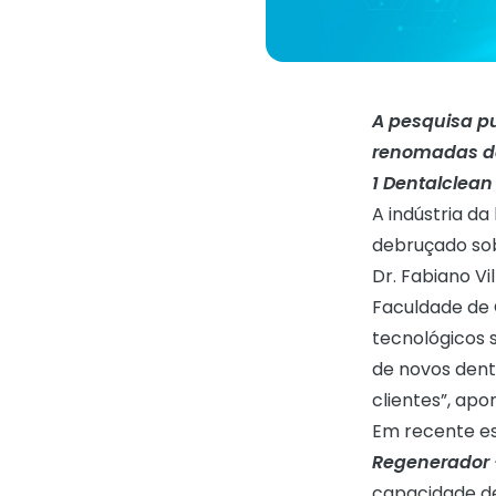
A pesquisa pu
renomadas do
1 Dentalclean
A indústria da
debruçado so
Dr. Fabiano Vi
Faculdade de O
tecnológicos 
de novos denti
clientes”, apo
Em recente e
Regenerador +
capacidade de 