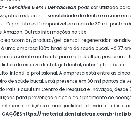
 + Sensitive 5 em 1 Dentalclean
pode ser utilizado para
sso, atua reduzindo a sensibilidade do dente e a cárie em es
pa. O produto está disponível em mais de 30 mil pontos 
te Amazon. Outras informações no site
lclean.com.br/produto/gel-dental-regenerador-sensiti
 é uma empresa 100% brasileira de saúde bucal. Há 27 an
um excelente ambiente para se trabalhar, possui uma f
 linhas de escova dental, gel dental, antisséptico bucal e 
lto, infantil e profissional. A empresa está entre as cinc
eiro de saúde bucal. Está presente em 30 mil pontos de v
do País. Possui um Centro de Pesquisa e Inovação, desde 2
luções para prevenção e apoio ao tratamento de doenç
lhores condições e mais qualidade de vida a todos os in
LICAÇÕES
https://material.dentalclean.com.br/refix