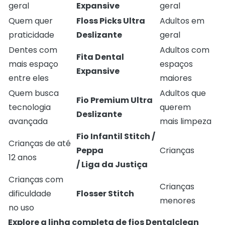
geral
Expansive
geral
Quem quer
Floss Picks Ultra
Adultos em
praticidade
Deslizante
geral
Dentes com
Adultos com
Fita Dental
mais espaço
espaços
Expansive
entre eles
maiores
Quem busca
Adultos que
Fio Premium Ultra
tecnologia
querem
Deslizante
avançada
mais limpeza
Fio Infantil Stitch /
Crianças de até
Peppa
Crianças
12 anos
/ Liga da Justiça
Crianças com
Crianças
dificuldade
Flosser Stitch
menores
no uso
Explore a linha completa de fios Dentalclean