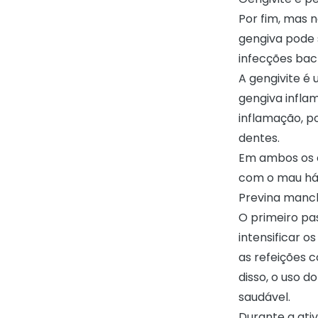
Por fim, mas 
gengiva pode 
infecções bac
A gengivite é
gengiva infla
inflamação, p
dentes.
Em ambos os c
com o mau hál
Previna manch
O primeiro pa
intensificar 
as refeições 
disso, o uso d
saudável.
Durante a ativ