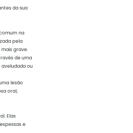
antes da sua
e comum na
izada pela
mais grave.
través de uma
 aveludada ou
 uma lesão
a oral,
l. Elas
espessas e