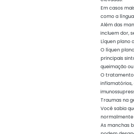
Em casos mais
como a língua
Além das manc
incluem dor, 
Líquen plano o
O líquen plan
principais si
queimação ou
O tratamento 
inflamatórios
imunossupres
Traumas na g
Você sabia q
normalmente 
As manchas b
podem desapar