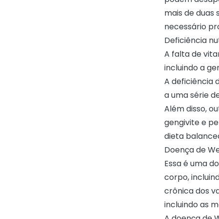
mais de duas 
necessário pr
Deficiência nu
A falta de vit
incluindo a ge
A deficiência 
a uma série d
Além disso, o
gengivite e p
dieta balance
Doença de W
Essa é uma do
corpo, inclui
crônica dos v
incluindo as 
A doença de W