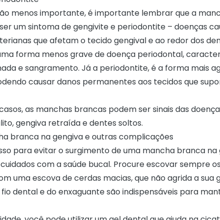
não menos importante, é importante lembrar que a man
ser um sintoma de gengivite e periodontite – doenças c
terianas que afetam o tecido gengival e ao redor dos de
 uma forma menos grave de doença periodontal, caracter
mada
e sangramento. Já a periodontite, é a forma mais a
odendo causar danos permanentes aos tecidos que supo
asos, as manchas brancas podem ser sinais das doença
ito,
gengiva retraída
e dentes soltos.
a branca na gengiva e outras complicações
sso para evitar o surgimento de uma mancha branca na 
os cuidados com a saúde bucal. Procure escovar sempre o
com uma escova de cerdas macias, que não agrida a sua 
o fio dental e do enxaguante são indispensáveis para man
idade, você pode utilizar um gel dental que ajuda na cica