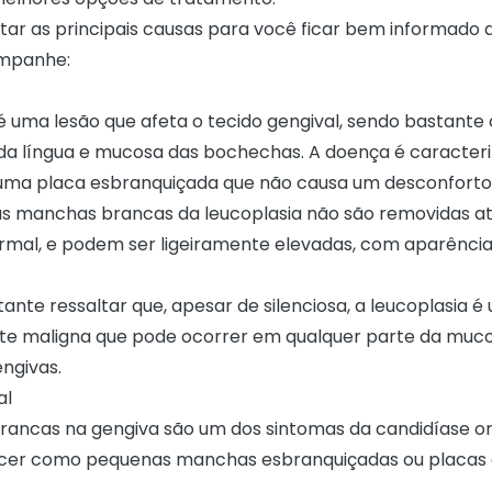
star as principais causas para você ficar bem informado 
ompanhe:
 é uma lesão que afeta o tecido gengival, sendo bastant
 da língua e mucosa das bochechas. A doença é caracter
ma placa esbranquiçada que não causa um desconforto 
s manchas brancas da leucoplasia não são removidas a
mal, e podem ser ligeiramente elevadas, com aparência
ante ressaltar que, apesar de silenciosa, a leucoplasia é
e maligna que pode ocorrer em qualquer parte da mucos
engivas.
al
ancas na gengiva são um dos sintomas da candidíase ora
er como pequenas manchas esbranquiçadas ou placas 