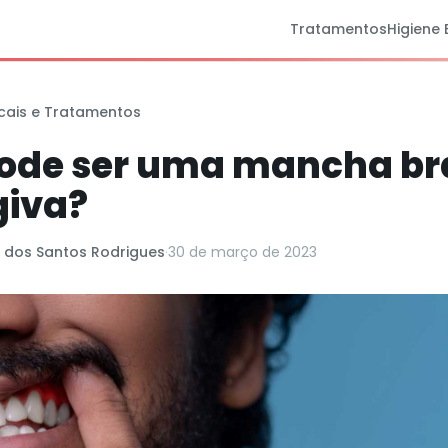
Tratamentos
Higiene 
cais e Tratamentos
pode ser uma mancha b
giva?
s dos Santos Rodrigues
·
30 de março de 2023