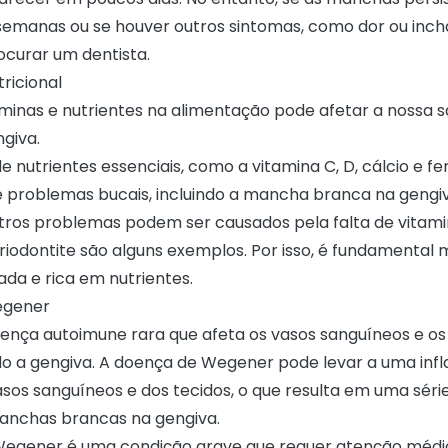
semanas ou se houver outros sintomas, como dor ou inch
ocurar um dentista.
tricional
aminas e nutrientes na alimentação pode afetar a nossa s
ngiva.
de nutrientes essenciais, como a vitamina C, D, cálcio e fe
e problemas bucais, incluindo a mancha branca na gengiv
utros problemas podem ser causados pela falta de vitamin
eriodontite são alguns exemplos. Por isso, é fundamental
ada e rica em nutrientes.
egener
ença autoimune rara que afeta os vasos sanguíneos e os
ndo a gengiva. A doença de Wegener pode levar a uma in
asos sanguíneos e dos tecidos, o que resulta em uma séri
manchas brancas na gengiva.
egener é uma condição grave que requer atenção médic