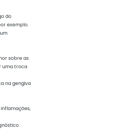
go do
por exemplo.
e um
or sobre as
r uma troca
ca na gengiva
 inflamações,
gnóstico