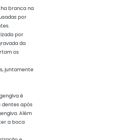
cha branca na
ausadas por
ntes.
izada por
gravada da
rtam os
s, juntamente
gengiva é
s dentes após
gengiva. Além
ter a boca
trização e