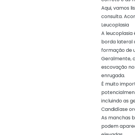
Aqui, vamos li
consulta. Ac
Leucoplasia
A leucoplasia
borda lateral
formação de u
Geralmente, a
escovação nor
enrugada.
É muito import
potencialment
incluindo as g
Candidíase or
As manchas br
podem aparec
elevadas.