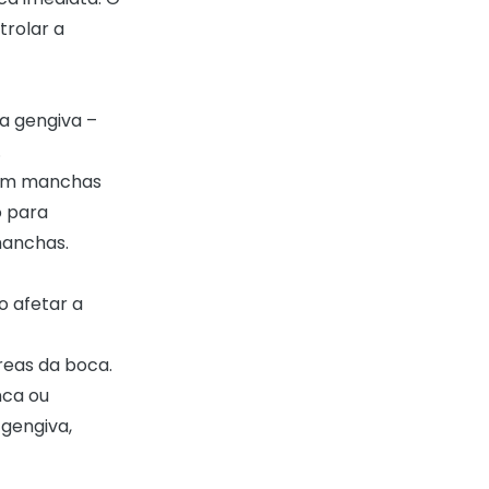
trolar a
a gengiva –
.
têm manchas
o para
 manchas.
o afetar a
reas da boca.
nca ou
 gengiva,