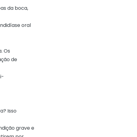
as da boca,
didíase oral
. Os
ação de
i-
a? Isso
dição grave e
stirem por