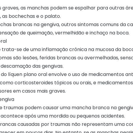
 graves, as manchas podem se espalhar para outras áre
, as bochechas e o palato.
has brancas na gengiva, outros sintomas comuns da can
sensação de queimação, vermelhidão e inchaço na boca.
ral
o trata-se de uma inflamação crônica na mucosa da boca
ntomas são lesões, feridas brancas ou avermelhadas, sens
 descamação das gengivas.
do líquen plano oral envolve o uso de medicamentos ant
, como corticosteroides tópicos ou orais, e medicamentos
sores em casos mais graves.
engiva
ue traumas podem causar uma mancha branca na gengiv
acontece após uma mordida ou pequenos acidentes.
rancas causadas por traumas não representam uma con
ecer em poucos dias. No entanto, se as manchas persi