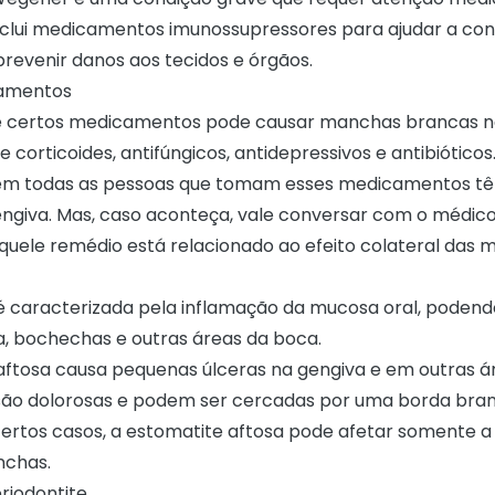
clui medicamentos imunossupressores para ajudar a con
prevenir danos aos tecidos e órgãos.
amentos
 certos medicamentos pode causar manchas brancas n
 corticoides, antifúngicos, antidepressivos e antibióticos
nem todas as pessoas que tomam esses medicamentos 
ngiva. Mas, caso aconteça, vale conversar com o médic
quele remédio está relacionado ao efeito colateral das
é caracterizada pela inflamação da mucosa oral, podend
ua, bochechas e outras áreas da boca.
aftosa causa pequenas úlceras na gengiva e em outras á
 são dolorosas e podem ser cercadas por uma borda bra
ertos casos, a estomatite aftosa pode afetar somente a
nchas.
riodontite