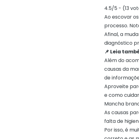
4.5/5 - (13 vo
Ao escovar os
processo. Not
Afinal, a mud
diagnóstico pr
📌 Leia tamb
Além do acom
causas da man
de informaçõe
Aproveite par
e como cuidar
Mancha branca
As causas par
falta de higien
Por isso, é m
correto e as 