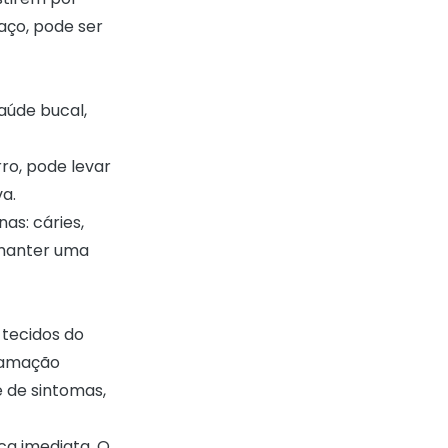
aço, pode ser
aúde bucal,
rro, pode levar
a.
as: cáries,
 manter uma
 tecidos do
flamação
e de sintomas,
a imediata. O