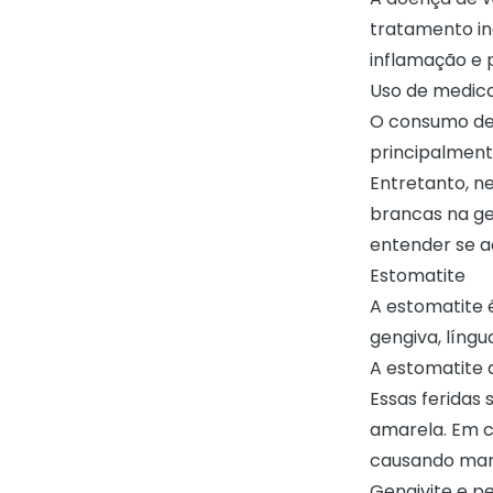
tratamento in
inflamação e 
Uso de medic
O consumo de
principalmente
Entretanto, 
brancas na ge
entender se a
Estomatite
A estomatite 
gengiva, líng
A estomatite 
Essas feridas
amarela. Em c
causando ma
Gengivite e pe