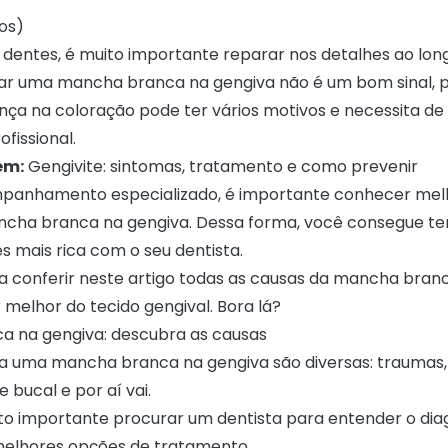
tos)
 dentes, é muito importante reparar nos detalhes ao lon
ar uma mancha branca na gengiva não é um bom sinal, 
ança na coloração pode ter vários motivos e necessita d
ofissional.
ém:
Gengivite: sintomas, tratamento e como prevenir
panhamento especializado, é importante conhecer melh
cha branca na gengiva. Dessa forma, você consegue te
s mais rica com o seu dentista.
a conferir neste artigo todas as causas da mancha bran
 melhor do tecido gengival. Bora lá?
 na gengiva: descubra as causas
a uma mancha branca na gengiva são diversas: traumas,
e bucal e por aí vai.
uito importante procurar um dentista para entender o dia
melhores opções de tratamento.