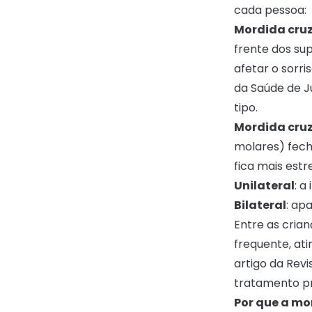
cada pessoa:
Mordida cruz
frente dos sup
afetar o sorri
da Saúde de J
tipo.
Mordida cruz
molares) fecha
fica mais estre
Unilateral
: a
Bilateral
: ap
Entre as crian
frequente, at
artigo da
Revi
tratamento pr
Por que a mo