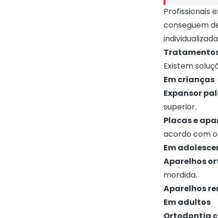
Profissionais
conseguem det
individualizada
Tratamentos
Existem soluç
Em crianças
Expansor pal
superior.
Placas e apa
acordo com o 
Em adolesce
Aparelhos or
mordida.
Aparelhos re
Em adultos
Ortodontia 