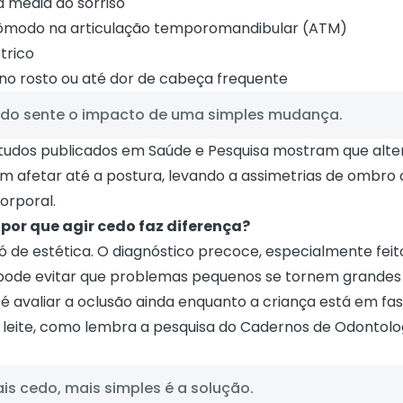
a média do sorriso
cômodo na articulação temporomandibular (ATM)
trico
no rosto ou até dor de cabeça frequente
odo sente o impacto de uma simples mudança.
studos publicados em
Saúde e Pesquisa
mostram que alte
 afetar até a postura, levando a assimetrias de ombro 
orporal.
 por que agir cedo faz diferença?
só de estética. O diagnóstico precoce, especialmente fei
 pode evitar que problemas pequenos se tornem grandes 
l é avaliar a oclusão ainda enquanto a criança está em fa
 leite, como lembra a pesquisa do
Cadernos de Odontolo
s cedo, mais simples é a solução.