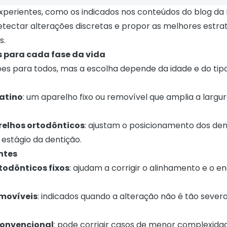
 experientes, como os indicados nos conteúdos do blog da
ectar alterações discretas e propor as melhores estra
s.
 para cada fase da vida
ões para todos, mas a escolha depende da idade e do tipo
atino
: um aparelho fixo ou removível que amplia a largu
relhos ortodônticos
: ajustam o posicionamento dos den
estágio da dentição.
ntes
todônticos fixos
: ajudam a corrigir o alinhamento e o e
movíveis
: indicados quando a alteração não é tão severa
convencional
: pode corrigir casos de menor complexida