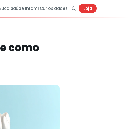
Bucal
Saúde Infantil
Curiosidades
Loja
 e como