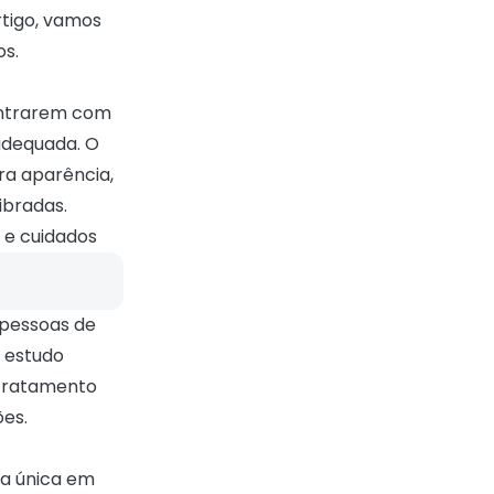
rtigo, vamos
os.
ontrarem com
nadequada. O
ra aparência,
ibradas.
 e cuidados
s pessoas de
o
estudo
o tratamento
ões.
ra única em