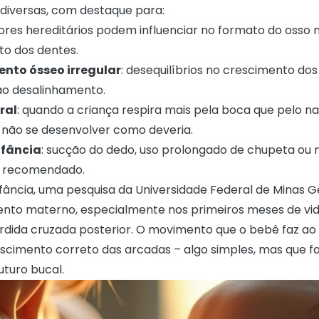
 diversas, com destaque para:
tores hereditários podem influenciar no formato do osso 
o dos dentes.
nto ósseo irregular
: desequilíbrios no crescimento dos
ao desalinhamento.
ral
: quando a criança respira mais pela boca que pelo na
 não se desenvolver como deveria.
nfância
: sucção do dedo, uso prolongado de chupeta ou
 recomendado.
fância, uma pesquisa da
Universidade Federal de Minas G
ento materno, especialmente nos primeiros meses de vida
rdida cruzada posterior. O movimento que o bebê faz a
escimento correto das arcadas – algo simples, mas que f
uturo bucal.