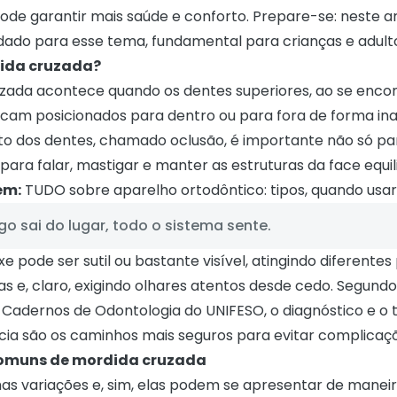
ode garantir mais saúde e conforto. Prepare-se: neste a
dado para esse tema, fundamental para crianças e adult
dida cruzada?
zada acontece quando os dentes superiores, ao se enc
, ficam posicionados para dentro ou para fora de forma i
to dos dentes, chamado oclusão, é importante não só pa
ra falar, mastigar e manter as estruturas da face equil
ém:
TUDO sobre aparelho ortodôntico: tipos, quando usar
o sai do lugar, todo o sistema sente.
e pode ser sutil ou bastante visível, atingindo diferente
as e, claro, exigindo olhares atentos desde cedo. Segund
 Cadernos de Odontologia do UNIFESO
, o diagnóstico e 
ncia são os caminhos mais seguros para evitar complicaç
comuns de mordida cruzada
as variações e, sim, elas podem se apresentar de manei