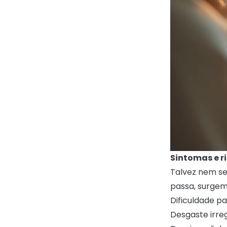
Sintomas e ri
Talvez nem se
passa, surgem 
Dificuldade p
Desgaste irre