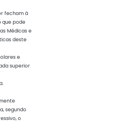
ior fecham à
 o que pode
ias Médicas e
ticas deste
olares e
cada superior
a.
lmente
ta, segundo
essivo, o