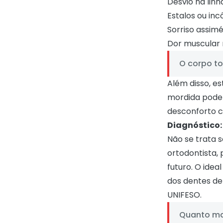
Desvio na linh
Estalos ou in
Sorriso assimé
Dor muscular 
O corpo t
Além disso, e
mordida podem
desconforto c
Diagnóstico:
Não se trata 
ortodontista,
futuro. O idea
dos dentes de
UNIFESO
.
Quanto mai