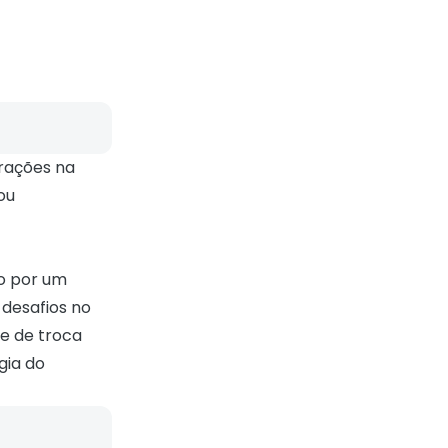
rações na
ou
to por um
desafios no
se de troca
gia do