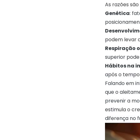
As razões são
Genética
: fa
posicionament
Desenvolvime
podem levar 
Respiração o
superior pode
Hábitos na i
após o tempo
Falando em in
que o aleitam
prevenir a mo
estimula o cr
diferença no f