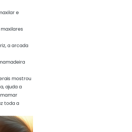
maxilar e
 maxilares
riz, a arcada
mamadeira
erais
mostrou
, ajuda a
o mamar
az toda a