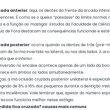
ada anterior
: aqui, os dentes da frente da arcada infer
eriores. É como se o queixo “passasse” do limite normal,
so e a função ao mastigar. Estudos da
Faculdade de Ciênc
uiz de Fora
destacam as consequências funcionais e esté
ada posterior
: ocorre quando os dentes de trás (pré-m
m de forma invertida na lateral, ou nos dois lados. A ar
ita que a inferior.
 inversão no encaixe acontece apenas de um lado da boc
arece em ambos os lados simultaneamente.
ças, a má oclusão cruzada posterior unilateral é especia
ingindo de 8% a 16% dos pequenos durante a dentição mis
sta Incelências
. Vale lembrar que, apesar do número expr
ecoce funciona melhor nesse estágio.
rdida fica cruzada? causas mais comuns