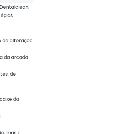
 Dentalclean,
tégias
 de alteração:
ra da arcada
tes, de
ncaixe da
.
de, mas o