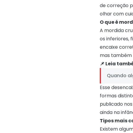
de correção p
olhar com cui
O que é mor
A mordida cru
os inferiores
encaixe corre
mas também pa
📌 Leia tamb
Quando alg
Esse desencaix
formas distint
publicado nos
ainda na infâ
Tipos mais 
Existem algum