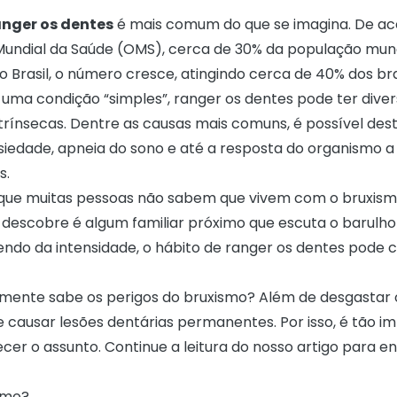
nger os dentes
é mais comum do que se imagina. De a
undial da Saúde (OMS), cerca de 30% da população mund
 Brasil, o número cresce, atingindo cerca de 40% dos bra
 uma condição “simples”, ranger os dentes pode ter dive
trínsecas. Dentre as causas mais comuns, é possível des
nsiedade, apneia do sono e até a resposta do organismo a
s.
 que muitas pessoas não sabem que vivem com o bruxis
escobre é algum familiar próximo que escuta o barulho 
endo da intensidade, o hábito de ranger os dentes pode 
mente sabe os perigos do bruxismo? Além de desgastar o
 causar lesões dentárias permanentes. Por isso, é tão i
cer o assunto. Continue a leitura do nosso artigo para e
smo?