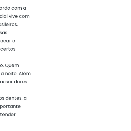
cordo com a
ial vive com
sileiros.
rsas
tacar o
 certos
mo. Quem
à noite. Além
causar dores
s dentes, a
mportante
ntender