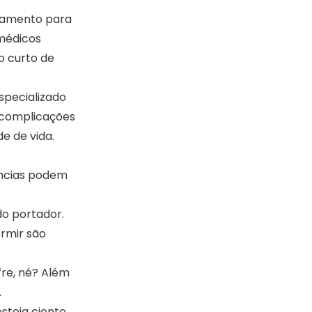
axamento para
 médicos
o curto de
specializado
r complicações
e de vida.
ências podem
do portador.
ormir são
fre, né? Além
.
steja ciente