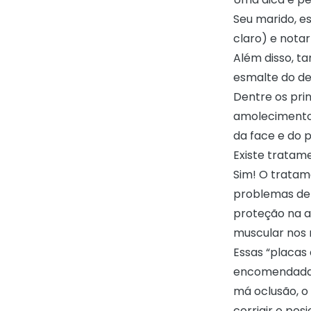
Seu marido, e
claro) e nota
Além disso, t
esmalte do d
Dentre os prin
amolecimento 
da face e do 
Existe tratam
Sim! O tratame
problemas den
proteção na ar
muscular nos 
Essas “placas 
encomendadas 
má oclusão, o
corrigir o po