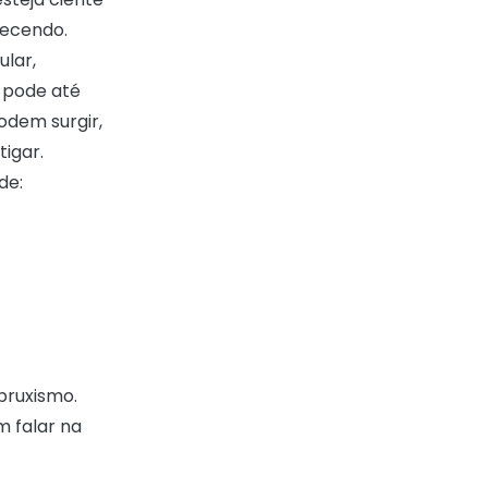
tecendo.
ular,
a pode até
odem surgir,
tigar.
de:
bruxismo.
m falar na