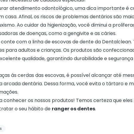
rar atendimento odontológico, uma dica importante é cu
m casa. Afinal, os riscos de problemas dentários são mai
xismo. Ao cuidar da higienização, você diminui a prolifer
sadoras de doenças, como a gengivite e as cáries.
, conte com a linha de
escovas de dente
da Dentalclean.
es para adultos e crianças. Os produtos são confeccion
excelente qualidade, garantindo durabilidade e segurança
raças às cerdas das escovas, é possível alcançar até me
da arcada dentária. Dessa forma, você evita o tártaro e m
lamações.
a conhecer os nossos produtos! Temos certeza que eles
tratar o seu hábito de
ranger os dentes
.
s