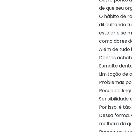
de que seu or
O hábito de r
dificultando f
estalar e se m
como dores de
Além de tudo 
Dentes achata
Esmalte denta
Limitação de 
Problemas post
Recuo da língu
Sensibilidade 
Por isso, é t
Dessa forma, 
melhora da qu
Ranger os den