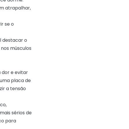
m atrapalhar,
r se o
l destacar o
r nos músculos
.
 dor e evitar
 uma placa de
zir a tensão
co,
ais sérios de
co para