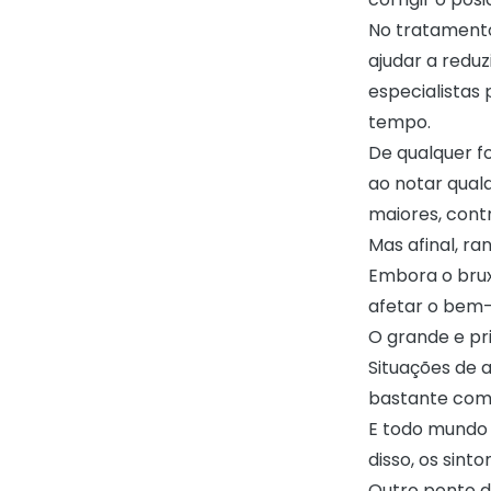
No tratamento
ajudar a redu
especialistas
tempo.
De qualquer f
ao notar qual
maiores, cont
Mas afinal, ra
Embora o bru
afetar o bem-
O grande e pr
Situações de a
bastante com
E todo mundo 
disso, os sint
Outro ponto d