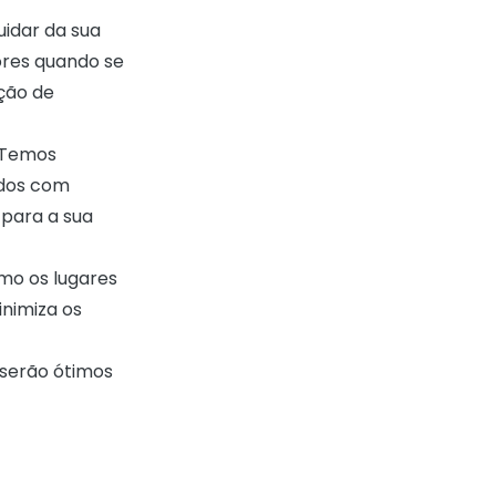
idar da sua
ores quando se
ação de
 Temos
ados com
 para a sua
smo os lugares
inimiza os
 serão ótimos