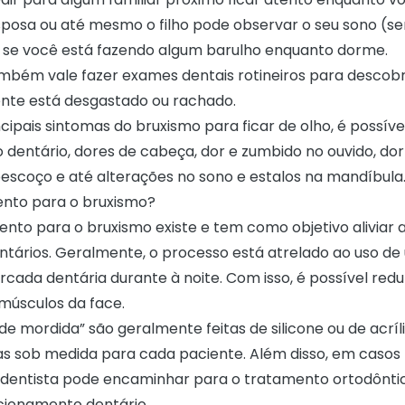
sposa ou até mesmo o filho pode observar o seu sono (se
r se você está fazendo algum barulho enquanto dorme.
ambém vale fazer exames dentais rotineiros para descobri
ente
está desgastado ou rachado.
cipais sintomas do bruxismo para ficar de olho, é possíve
dentário, dores de cabeça, dor e zumbido no ouvido, do
pescoço e até alterações no sono e estalos na mandíbula
ento para o bruxismo?
nto para o bruxismo existe e tem como objetivo aliviar a
tários. Geralmente, o processo está atrelado ao uso de
cada dentária durante à noite. Com isso, é possível redu
músculos da face.
de mordida” são geralmente feitas de silicone ou de acríli
sob medida para cada paciente. Além disso, em casos m
 dentista pode encaminhar para o tratamento ortodônti
sicionamento dentário.