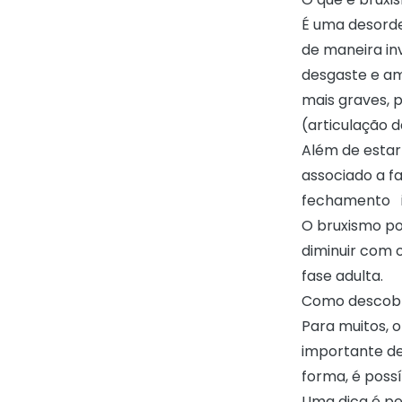
É uma desorde
de maneira in
desgaste e am
mais graves, 
(articulação 
Além de estar
associado a f
fechamento i
O bruxismo po
diminuir com 
fase adulta.
Como descobri
Para muitos, o
importante de
forma, é poss
Uma dica é pe