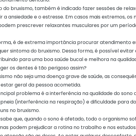
 do bruxismo, também é indicado fazer sessões de rel
zir a ansiedade e o estresse. Em casos mais extremos, os
 podem prescrever relaxantes musculares por um períod
orma, é de extrema importância procurar atendimento e
quer sintoma do bruxismo. Dessa forma, é possível evita
ribuindo para uma boa saúde bucal e melhora na qualidad
nger os dentes é tão perigoso assim?
xismo não seja uma doença grave de saúde, as consequ
estar geral da pessoa acometida.
incipal problema é a interferência na qualidade do sono 
pneia (interferência na respiração) e dificuldade para d
uns no bruxismo.
sabe que, quando o sono é afetado, todo o organismo so
omas podem prejudicar a rotina no trabalho e nos estudos
e atenção são as dores. Ao notar qualquer desconforto, e