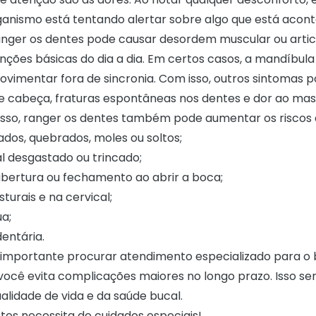
ganismo está tentando alertar sobre algo que está acon
anger os dentes pode causar desordem muscular ou artic
unções básicas do dia a dia. Em certos casos, a mandíbul
ovimentar fora de sincronia. Com isso, outros sintomas p
 cabeça, fraturas espontâneas nos dentes e dor ao mas
isso, ranger os dentes também pode aumentar os riscos 
dos, quebrados, moles ou soltos;
l desgastado ou trincado;
abertura ou fechamento ao abrir a boca;
urais e na cervical;
a;
dentária.
ão importante procurar atendimento especializado para o 
você evita complicações maiores no longo prazo. Isso se
alidade de vida e da saúde bucal.
tes necessita de cuidados especiais!