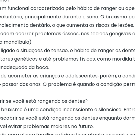
m funcional caracterizada pelo hábito de ranger ou ape
voluntária, principalmente durante o sono. O bruxismo p
olecimento dentário, o que aumenta os riscos de lesões
podem ocorrer problemas ósseos, nos tecidos gengivais 
da mandíbula).
 ligado a situações de tensão, o hábito de ranger os de
atores genéticos e até problemas físicos, como mordida 
nadequado da boca.
de acometer as crianças e adolescentes, porém, a cond
o passar dos anos. O problema é quando a condição per
r se você está rangendo os dentes?
 bruxismo é uma condição inconsciente e silenciosa. Entr
scobrir se você está rangendo os dentes enquanto dor
ível evitar problemas maiores no futuro.
dir para algum familiar próximo ficar atento enquanto v