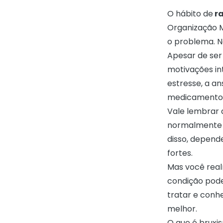
O hábito de
ra
Organização M
o problema. No
Apesar de ser
motivações in
estresse, a a
medicamento
Vale lembrar
normalmente d
disso, depend
fortes.
Mas você real
condição pode
tratar e conhe
melhor.
O que é bruxi