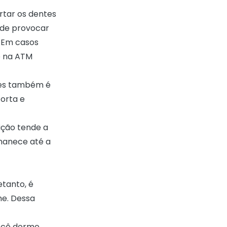
rtar os dentes
ode provocar
. Em casos
e na
ATM
ntes também é
torta e
ição tende a
manece até a
etanto, é
me. Dessa
ocê dorme.