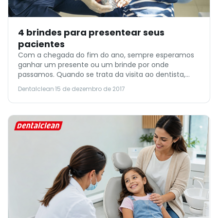
4 brindes para presentear seus
pacientes
Com a chegada do fim do ano, sempre esperamos
ganhar um presente ou um brinde por onde
passamos. Quando se trata da visita ao dentista,
não é diferente. Ainda mais quando cuidamos do
Dentalclean
·
15 de dezembro de 2017
sorriso durante todo o ano com um odontologista de
confiança. Por isso, se você atendeu seus fiéis
pacientes neste ano, não é […]