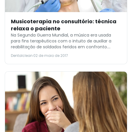
Musicoterapia no consultório: técnica
relaxa o paciente
Na Segunda Guerra Mundial, a música era usada
para fins terapêuticos com o intuito de auxiliar a
reabilitação de soldados feridos em confronto.
Atualmente, a musicoterapia tem o objetivo de
Dentalclean
·
02 de maio de 2017
cuidar das necessidades físicas e psíquicas de um
paciente em conjunto com o tratamento
tradicional.