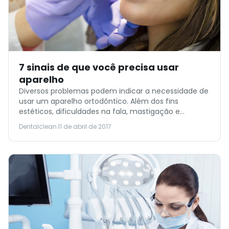
7 sinais de que você precisa usar
aparelho
Diversos problemas podem indicar a necessidade de
usar um aparelho ortodôntico. Além dos fins
estéticos, dificuldades na fala, mastigação e
respiração estão relacionados à recomendação do
Dentalclean
·
11 de abril de 2017
tratamento. Caso você perceba alguma disfunção
que pode ser decorrente do mau posicionamento
dos dentes ou simplesmente identificar que eles
estão desalinhados, procure um dentista. Mas antes
disso, conheça […]