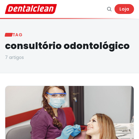
Loja
TAG
consultório odontológico
7
artigo
s