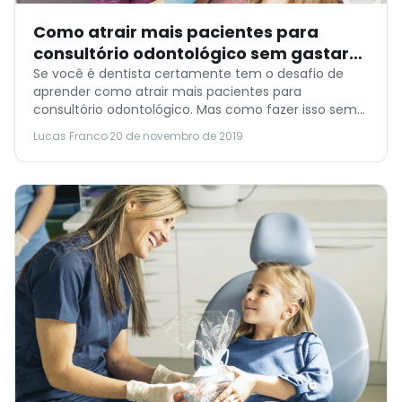
Como atrair mais pacientes para
consultório odontológico sem gastar
quase nada
Se você é dentista certamente tem o desafio de
aprender como atrair mais pacientes para
consultório odontológico. Mas como fazer isso sem
gastar muito? É simples. Fomente comportamentos
Lucas Franco
·
20 de novembro de 2019
espontâneos dos pacientes. Abaixo você encontra
algumas dicas de marketing e vendas que você
pode implantar no seu consultório hoje mesmo:
Incentive a divulgação no Instagram Se […]