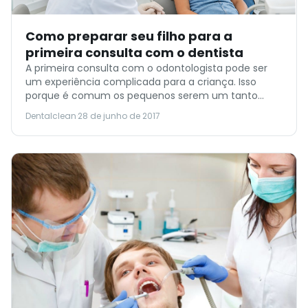
Como preparar seu filho para a
primeira consulta com o dentista
A primeira consulta com o odontologista pode ser
um experiência complicada para a criança. Isso
porque é comum os pequenos serem um tanto
quanto relutantes na hora da escovação ou
Dentalclean
·
28 de junho de 2017
qualquer outro procedimento que obrigue ele ficar
parado. A situação fica ainda pior quando você adia
a visita, deixando para levá-lo à consulta apenas
quando […]