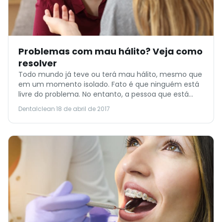
Problemas com mau hálito? Veja como
resolver
Todo mundo já teve ou terá mau hálito, mesmo que
em um momento isolado. Fato é que ninguém está
livre do problema. No entanto, a pessoa que está
com o hálito desagradável dificilmente sente o odor.
Dentalclean
·
18 de abril de 2017
Quem convive com o indivíduo é que percebe e
ainda fica responsável de avisá-lo. A boa notícia é
que […]