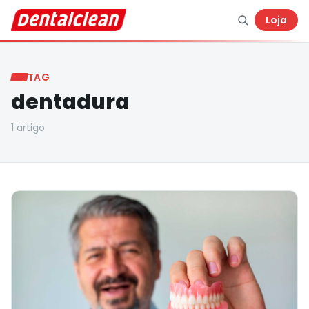
Loja
TAG
dentadura
1
artigo