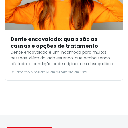
Dente encavalado: quais são as
causas e opções de tratamento
Dente encavalado é um incômodo para muitas
pessoas. Além do lado estético, que acaba sendo
afetado, a condição pode originar um desequilíbrio
na oclusão dentária e consequentemente
Dr. Ricardo Almeida
·
14 de dezembro de 2021
desencadear outros problemas bucais, já que fica
mais complicado manter uma boa higiene bucal
com os dentes apinhados. Muitas pessoas buscam
procedimentos para alinhar os dentes encavalados,
como […]