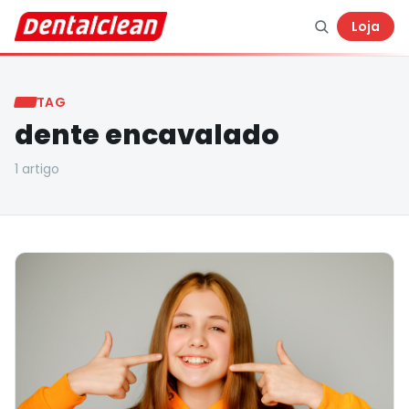
Loja
TAG
dente encavalado
1
artigo