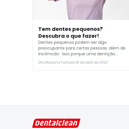
Tem dentes pequenos?
Descubra o que fazer!
Dentes pequenos podem ser algo
preocupante para certas pessoas, além de
incômodo. Isso porque uma dentição
“menor” acaba afetando diretamente a
Dra Mariana Furtado
·
18 de abril de 2023
aparência do sorriso. Além de que, pode
prejudicar a funcionalidade dos dentes.
Com isso é muito importante mencionar
que existem diversos procedimentos
simples para melhorar a aparência do
sorriso. Além disso, há muitas outras […]