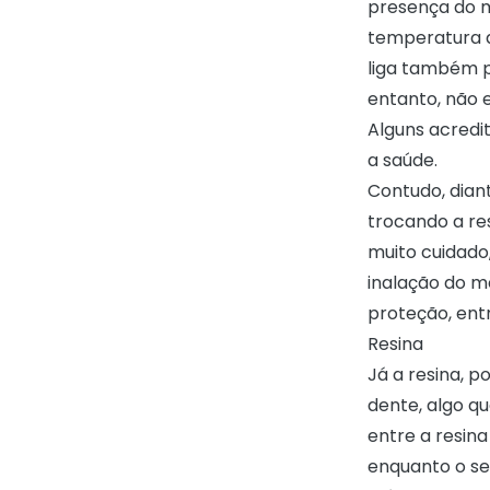
presença do m
temperatura 
liga também p
entanto, não 
Alguns acredi
a saúde.
Contudo, dian
trocando a re
muito cuidado
inalação do m
proteção, ent
Resina
Já a resina, 
dente, algo qu
entre a resin
enquanto o s