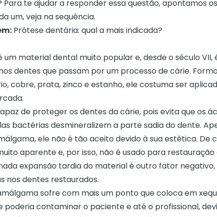
? Para te ajudar a responder essa questão, apontamos os
da um, veja na sequência.
ém:
Prótese dentária: qual a mais indicada?
um material dental muito popular e, desde o século VII,
 nos dentes que passam por um
processo de cárie
. Form
io, cobre, prata, zinco e estanho, ele costuma ser aplica
arcada.
apaz de proteger os dentes da cárie, pois evita que os á
las bactérias desmineralizem a parte sadia do dente. Ap
álgama, ele não é tão aceito devido à sua estética. De c
muito aparente e, por isso, não é usado para restauração
mada expansão tardia do material é outro fator negativo,
as nos dentes restaurados.
 amálgama sofre com mais um ponto que coloca em xeque
e poderia contaminar o paciente e até o profissional, dev