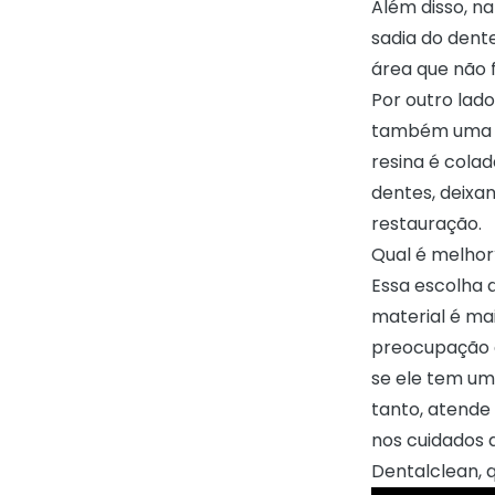
Além disso, n
sadia do dent
área que não 
Por outro lad
também uma f
resina é colad
dentes, deixan
restauração.
Qual é melhor
Essa escolha 
material é ma
preocupação e
se ele tem um
tanto, atende 
nos cuidados d
Dentalclean
,