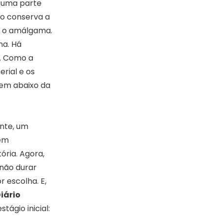
e uma parte
ão conserva a
m o amálgama.
ma. Há
. Como a
erial e os
gem abaixo da
ente, um
sem
ória. Agora,
 não durar
 escolha. E,
iário
tágio inicial: