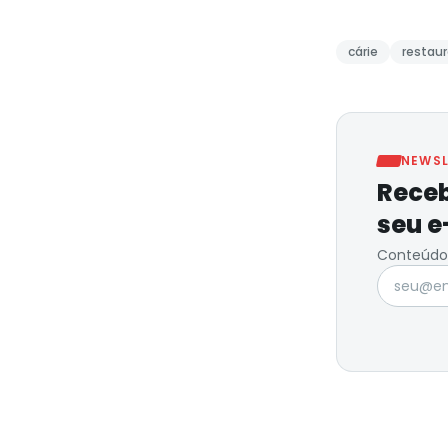
cárie
restau
NEWSL
Receb
seu e
Conteúdo 
Seu e-ma