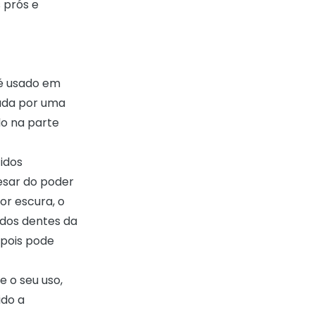
 prós e
 é usado em
ada por uma
do na parte
cidos
esar do poder
or escura, o
 dos dentes da
 pois pode
 o seu uso,
ido a