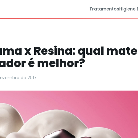
Tratamentos
Higiene 
a x Resina: qual mater
ador é melhor?
dezembro de 2017