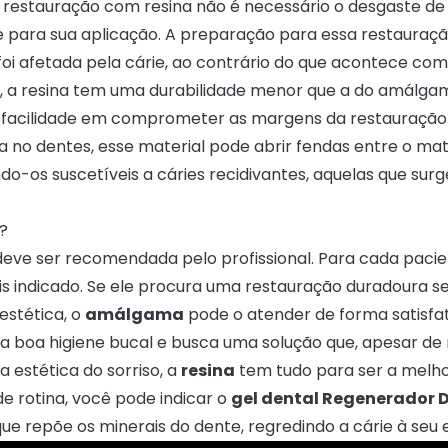
a restauração com resina não é necessário o desgaste d
e para sua aplicação. A preparação para essa restauraç
foi afetada pela cárie, ao contrário do que acontece co
o, a resina tem uma durabilidade menor que a do amálga
acilidade em comprometer as margens da restauração
a no dentes, esse material pode abrir fendas entre o mat
do-os suscetíveis a cáries recidivantes, aquelas que sur
?
deve ser recomendada pelo profissional. Para cada paci
is indicado. Se ele procura uma restauração duradoura 
stética, o
amálgama
pode o atender de forma satisfat
a boa higiene bucal e busca uma solução que, apesar de
a estética do sorriso, a
resina
tem tudo para ser a melhor
e rotina, você pode indicar o
gel dental
Regenerador D
 que repõe os minerais do dente, regredindo a cárie à seu es