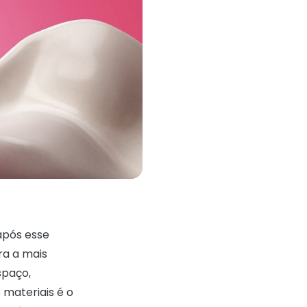
após esse
ra a mais
spaço,
 materiais é o