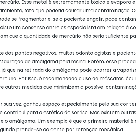
ercúrio. Esse metal é extremamente tóxico e evapora 
ambiente, fato que poderia causar uma contaminação. 
ode se fragmentar e, se o paciente engolir, pode conta
existe um consenso entre os especialista em relação à c
tam que a quantidade de mercúrio não seria suficiente pa
te dos pontos negativos, muitos
odontologistas e pacient
stauração de amálgama pela resina. Porém, esse proced
, já que na retirada do amálgama pode ocorrer a vaporiz
ercúrio. Por isso, é recomendado o uso de máscaras, ócu
re outras medidas que minimizem a possível contaminaç
por sua vez, ganhou espaço especialmente pelo sua cor s
e contribui para a
estética do sorriso
. Mas existem outra
a e o amálgama. Um exemplo é que o primeiro material é 
egundo prende-se ao dente por retenção mecânica.