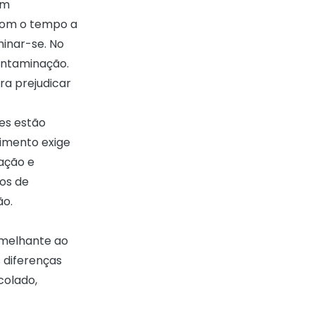
em
Com o tempo a
minar-se. No
ontaminação.
ra prejudicar
es
estão
imento exige
ação e
los de
ão.
emelhante ao
s diferenças
colado,